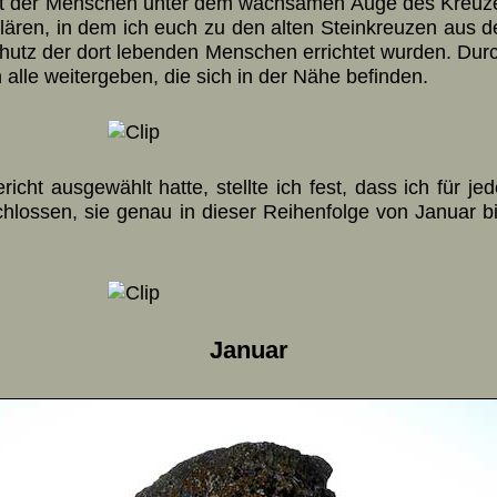
tät der Men­schen un­ter dem wach­sa­men Auge des Kreu­z
klä­ren, in dem ich euch zu den alten Stein­kreuzen aus 
hutz der dort leben­den Men­schen er­rich­tet wur­den. Durc
 alle wei­ter­ge­ben, die sich in der Nähe be­finden.
cht aus­ge­wählt hatte, stellte ich fest, dass ich für je­
hlos­sen, sie ge­nau in die­ser Rei­hen­folge von Januar bi
Januar