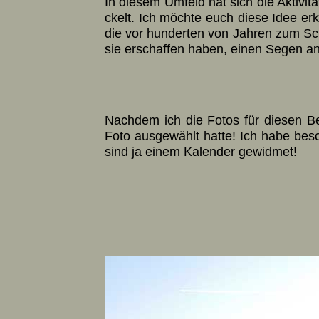
In diesem Umfeld hat sich die Akti­vi
ckelt. Ich möchte euch diese Idee er­
die vor hun­der­ten von Jah­ren zum Sc
sie er­schaf­fen ha­ben, ei­nen Se­gen an
Nachdem ich die Fotos für diesen Be­ri
Foto aus­ge­wählt hatte! Ich habe be­sc
sind ja einem Ka­len­der ge­wid­met!