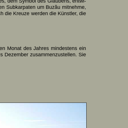
es, dem Sym­bol des Glau­bens, ent­wi­
den Sub­kar­pa­ten um Buzău mit­nehme,
h die Kreuze wer­den die Künst­ler, die
den Mo­nat des Jah­res min­des­tens ein
s De­zem­ber zu­sam­men­zu­stel­len. Sie