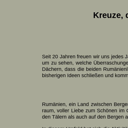
Kreuze, 
Seit 20 Jahren freuen wir uns jedes Ja
um zu sehen, welche Über­ra­schun­gen 
Dä­chern, dass die bei­den Rumä­nien­
bis­he­ri­gen Ideen schlie­ßen und kom
Rumänien, ein Land zwischen Ber­gen 
raum, voller Liebe zum Schö­nen im Geist
den Tälern als auch auf den Ber­gen an