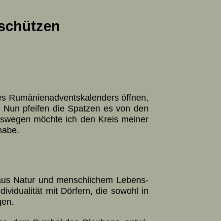
eschützen
Rumä­nien­ad­vents­ka­len­ders öff­nen,
n. Nun pfei­fen die Spat­zen es von den
es­we­gen möchte ich den Kreis mei­ner
 habe.
aus Na­tur und mensch­li­chem Lebens­
i­dua­li­tät mit Dör­fern, die so­wohl in
gen.