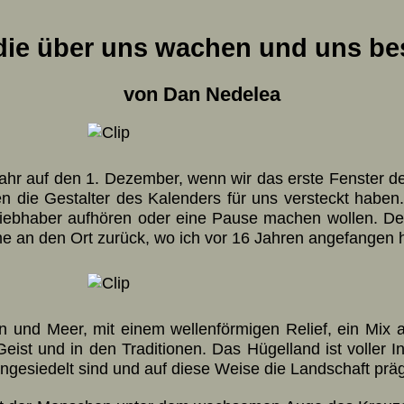
die über uns wachen und uns b
von Dan Nedelea
hr auf den 1. De­zem­ber, wenn wir das erste Fens­ter des 
die Ge­stal­ter des Ka­len­ders für uns ver­steckt ha­be
lieb­ha­ber auf­hö­ren oder eine Pause machen wol­len. D
me an den Ort zu­rück, wo ich vor 16 Jah­ren an­ge­fan­gen
und Meer, mit einem wellen­för­mi­gen Re­lief, ein Mix 
 und in den Tra­di­tio­nen. Das Hügel­land ist voller Indi­v
­ge­sie­delt sind und auf diese Weise die Land­schaft prä