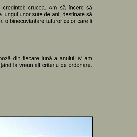
 credinței: crucea. Am să încerc să
a lungul unor sute de ani, destinate să
lor, o binecuvântare tuturor celor care li
 poză din fiecare lună a anului! M-am
țând la vreun alt criteriu de ordonare.