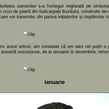
tivitatea oamenilor s-a închegat vegheată de simbolul
cruci de piatră din Subcarpații Buzăului, construite de-
are vor transmite, din partea inițiatorilor și cioplitorilor 
tru acest articol, am constatat că am ales cel puțin o
în această succesiune, de la ianuarie la decembrie, renun
Ianuarie