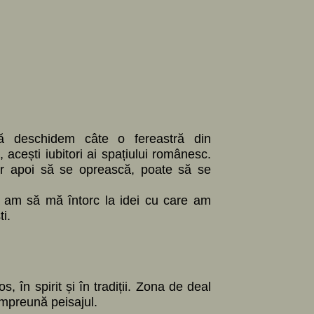
ă deschidem câte o fereastră din
cești iubitori ai spațiului românesc.
or apoi să se oprească, poate să se
și am să mă întorc la idei cu care am
i.
 în spirit și în tradiții. Zona de deal
împreună peisajul.