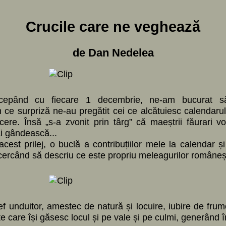
Crucile care ne veghează
de Dan Nedelea
cepând cu fiecare 1 decembrie, ne-am bucurat s
 surpriză ne-au pregătit cei ce alcătuiesc calendarul, a
re. Însă „s-a zvonit prin târg” că maeștrii făurari v
i gândească...
est prilej, o buclă a contribuțiilor mele la calendar 
cercând să descriu ce este propriu meleagurilor româneșt
f unduitor, amestec de natură și locuire, iubire de frumos,
te care își găsesc locul și pe vale și pe culmi, generând 