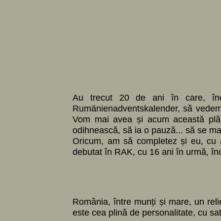
Au trecut 20 de ani în care, în
Rumänienadventskalender, să vedem ce
Vom mai avea și acum această plăce
odihnească, să ia o pauză... să se ma
Oricum, am să completez și eu, cu ac
debutat în RAK, cu 16 ani în urmă, în
România, între munți și mare, un relie
este cea plină de personalitate, cu sa