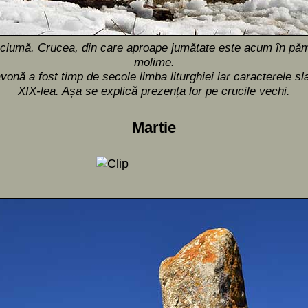
de ciumă. Crucea, din care aproape jumătate este acum în pă
molime.
onă a fost timp de secole limba liturghiei iar caracterele sla
XIX-lea. Așa se explică prezența lor pe crucile vechi.
Martie