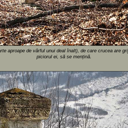
rte aproape de vârful unui deal înalt), de care crucea are grijă
piciorul ei, să se mențină.