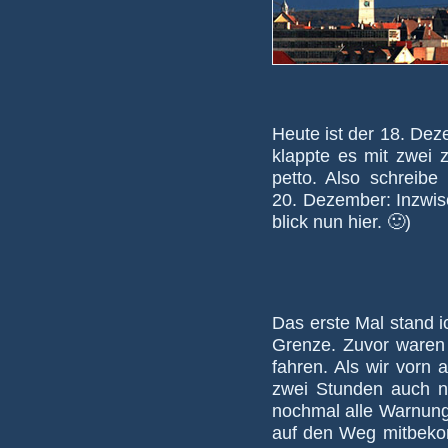
Heute ist der 18. Deze
klappte es mit zwei z
petto. Also schreibe 
20. Dezem­ber: In­zwi­
blick nun hier. 🙂)
Das erste Mal stand i
Grenze. Zuvor waren wi
fahren. Als wir vorn 
zwei Stunden auch nic
noch­mal alle War­nung
auf den Weg mit­be­ko