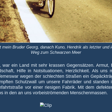
rt mein Bruder Georg, danach Kuno, Hendrik als letzter und
Weg zum Schwarzen Meer
 war ein Land mit sehr krassen Gegen­sät­zen. Armut, be
schaft, Hilfe in Not­situa­tio­nen, Herz­lich­keit. Als un
Temes­war wegen der schlech­ten Straßen ein Gepäck­träge
­impf­ten Schutz­wall um unsere Fahr­räder und stan­den 
­fahrt­straße vor einer rie­si­gen Fa­brik. Mit dem defek­t
los in den an uns vor­bei­strö­men­den Men­schen­massen.