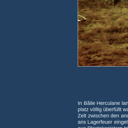
In Băile Herculane land
platz völlig über­füll
Zelt zwischen den an­d
ans Lager­feuer ein­ge