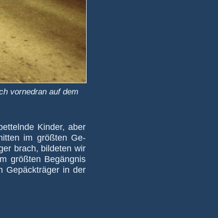
 ich vornedran auf dem
t­telnde Kin­der, aber
s mitten im größten Ge­
r brach, bil­de­ten wir
im größ­ten Be­gäng­nis
en Ge­päck­träger in der