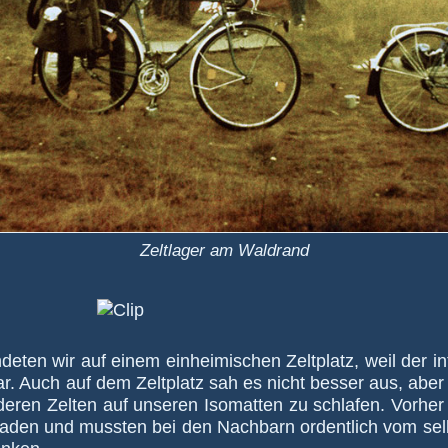
Zeltlager am Waldrand
e­ten wir auf einem ein­hei­mi­schen Zelt­platz, weil der in­t
t war. Auch auf dem Zelt­platz sah es nicht besser aus, ab
e­ren Zelten auf un­seren Iso­matten zu schla­fen. Vor­he
­la­den und mussten bei den Nach­barn ordent­lich vom selb