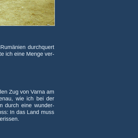
 Rumä­nien durch­quert
tte ich eine Menge ver­
­nalen Zug von Varna am
e­nau, wie ich bei der
m durch eine wun­der­
hloss: In das Land muss
e­rissen.