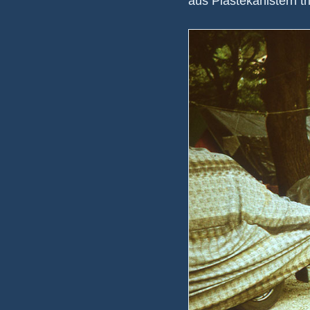
aus Plaste­ka­nis­tern t