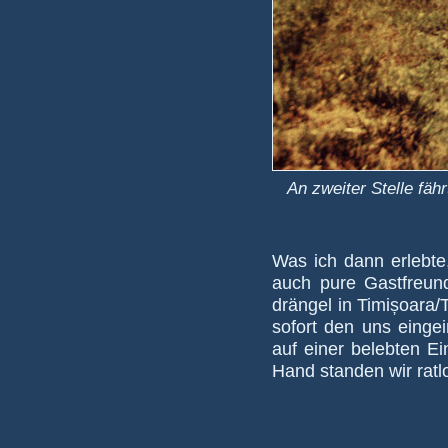
An zweiter Stelle fäh
Was ich dann erlebte,
auch pure Gast­freund­
drängel in Timi­șoara/
so­fort den uns ein­ge
auf einer beleb­ten Ein
Hand stan­den wir rat­