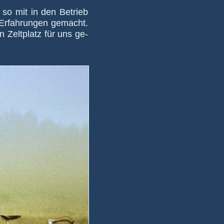
so mit in den Be­trieb
­fah­run­gen ge­macht.
n Zelt­platz für uns ge­