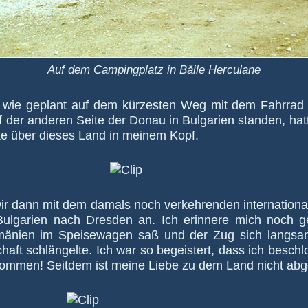
Auf dem Campingplatz in Băile Herculane
wie ge­plant auf dem kür­zes­ten Weg mit dem Fahr­rad
f der an­deren Seite der Donau in Bul­ga­rien stan­den, ha
cke über dieses Land in meinem Kopf.
ir dann mit dem damals noch ver­keh­ren­den in­ter­na­tio
l­ga­rien nach Dres­den an. Ich er­in­nere mich noch g
mä­nien im Speise­wa­gen saß und der Zug sich lang­sa
chaft schlän­gelte. Ich war so be­geis­tert, dass ich be­sc
r­kom­men! Seit­dem ist meine Liebe zu dem Land nicht ab­g