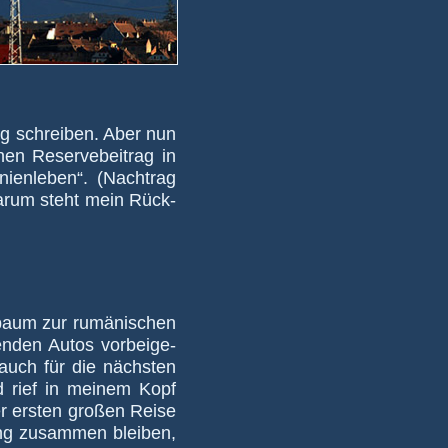
rag schreiben. Aber nun
n Reser­ve­bei­trag in
en­le­ben“. (Nach­trag
 darum steht mein Rück­
baum zur rumä­ni­schen
­den Autos vor­bei­ge­
 auch für die nächsten
nd rief in meinem Kopf
rer ersten großen Reise
g zu­sam­men blei­ben,