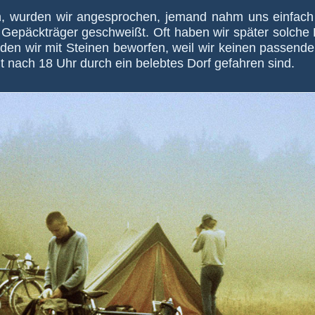
 wurden wir an­ge­spro­chen, je­mand nahm uns ein­fach 
epäck­träger ge­schweißt. Oft haben wir später solche Er
en wir mit Stei­nen be­wor­fen, weil wir kei­nen pas­sende
 nach 18 Uhr durch ein be­leb­tes Dorf ge­fah­ren sind.