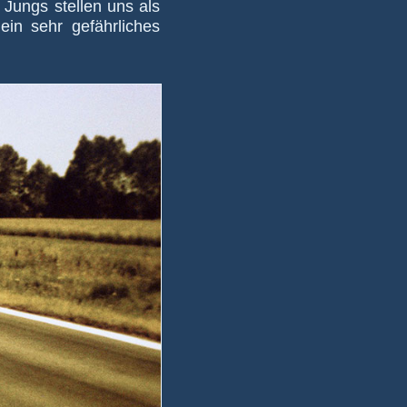
 Jungs stel­len uns als
n sehr ge­fähr­li­ches