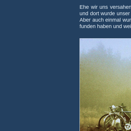
Ehe wir uns versahen,
und dort wurde unser G
Aber auch ein­mal wur­d
fun­den haben und weit