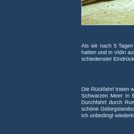
Als wir nach 5 Tagen 
hatten und in Vidin au
schie­denster Ein­drü
Die Rückfahrt traten w
Schwar­zen Meer in Bu
Durch­fahrt durch Ru
schöne Ge­birgs­land­s
ich un­be­dingt wie­de