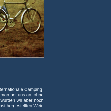
er­na­tio­nale Cam­ping­
er man bot uns an, ohne
r wur­den wir aber noch
st her­ge­stellten Wein