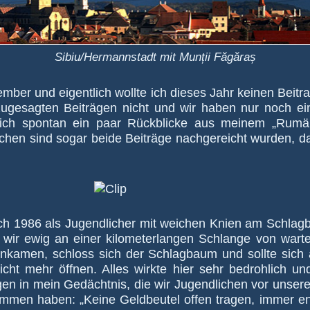
Sibiu/Hermannstadt mit Munții Făgăraș
mber und eigent­lich wollte ich dieses Jahr keinen Bei­t
u­ge­sagten Bei­trägen nicht und wir haben nur noch eine
ich spon­tan ein paar Rück­blicke aus meinem „Rumä­ni
schen sind so­gar beide Bei­träge nach­ge­reicht wurden,
ch 1986 als Jugend­licher mit weichen Knien am Schlag­
r ewig an einer kilo­me­ter­lan­gen Schlange von war­ten
an­kamen, schloss sich der Schlag­baum und sollte sich
ht mehr öffnen. Alles wirkte hier sehr be­droh­lich u
en in mein Ge­dächt­nis, die wir Jugend­li­chen vor un­se
m­men haben: „Keine Geld­beutel offen tra­gen, immer en